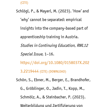
CITE
Schlögl, P., & Mayerl, M. (2023). ‘How’ and
‘why’ cannot be separated: empirical
insights into the company-based part of
apprenticeship training in Austria.
Studies in Continuing Education
,
RWL12
Special Issue
, 1–16.
https://doi.org/10.1080/0158037X.202
3.2219444
CITE
DOWNLOAD
Schön, S., Ebner, M., Berger, E., Brandhofer,
G., Gröblinger, O., Jadin, T., Kopp, M.,
Schmölz, A., & Steinbacher, P. (2023).
Weiterbildung und Zertifizierung von