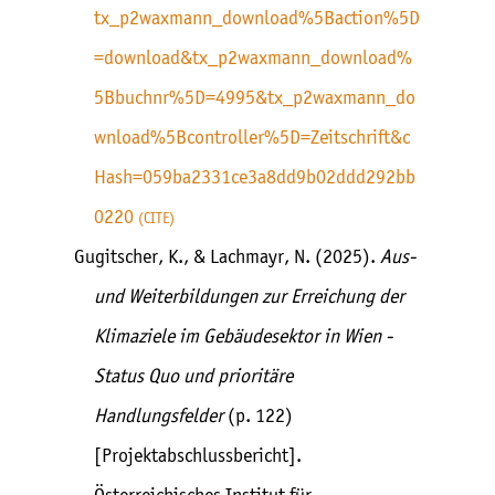
tx_p2waxmann_download%5Baction%5D
=download&tx_p2waxmann_download%
5Bbuchnr%5D=4995&tx_p2waxmann_do
wnload%5Bcontroller%5D=Zeitschrift&c
Hash=059ba2331ce3a8dd9b02ddd292bb
0220
CITE
Gugitscher, K., & Lachmayr, N. (2025).
Aus-
und Weiterbildungen zur Erreichung der
Klimaziele im Gebäudesektor in Wien -
Status Quo und prioritäre
Handlungsfelder
(p. 122)
[Projektabschlussbericht].