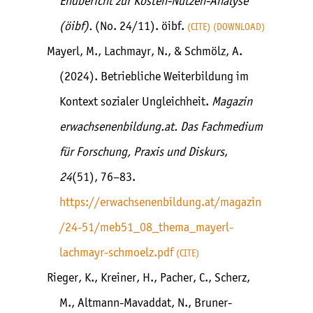
Endbericht zur Kosten-Nutzen-Analyse
(öibf).
(No. 24/11). öibf.
CITE
DOWNLOAD
Mayerl, M., Lachmayr, N., & Schmölz, A.
(2024). Betriebliche Weiterbildung im
Kontext sozialer Ungleichheit.
Magazin
erwachsenenbildung.at. Das Fachmedium
für Forschung, Praxis und Diskurs
,
24
(51), 76–83.
https://erwachsenenbildung.at/magazin
/24-51/meb51_08_thema_mayerl-
lachmayr-schmoelz.pdf
CITE
Rieger, K., Kreiner, H., Pacher, C., Scherz,
M., Altmann-Mavaddat, N., Bruner-