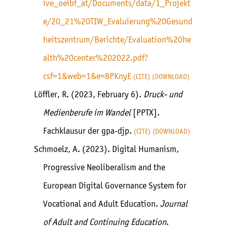
ive_oeibf_at/Documents/data/1_Projekt
e/20_21%20TIW_Evaluierung%20Gesund
heitszentrum/Berichte/Evaluation%20he
alth%20center%202022.pdf?
csf=1&web=1&e=8PKnyE
CITE
DOWNLOAD
Löffler, R. (2023, February 6).
Druck- und
Medienberufe im Wandel
[PPTX].
Fachklausur der gpa-djp.
CITE
DOWNLOAD
Schmoelz, A. (2023). Digital Humanism,
Progressive Neoliberalism and the
European Digital Governance System for
Vocational and Adult Education.
Journal
of Adult and Continuing Education
.