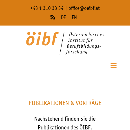
Überspringen
+43 1 310 33 34
|
office@oeibf.at
und
Rss
DE
EN
zum
Inhalt
Navigation ...
PUBLIKATIONEN & VORTRÄGE
Nachstehend finden Sie die
Publikationen des ÖIBF.